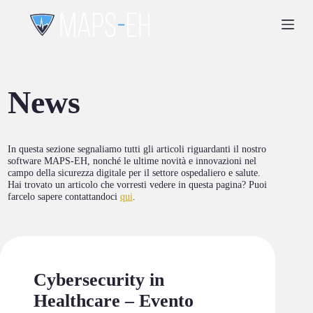
S
a
l
t
a
a
l
News
c
o
n
t
In questa sezione segnaliamo tutti gli articoli riguardanti il nostro
e
software MAPS-EH, nonché le ultime novità e innovazioni nel
n
campo della sicurezza digitale per il settore ospedaliero e salute.
u
Hai trovato un articolo che vorresti vedere in questa pagina? Puoi
t
farcelo sapere contattandoci
qui
.
o
Cybersecurity in
Healthcare – Evento